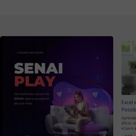
Excel 
Possib
Aprenda 
áficos, 
el para 
r desafio