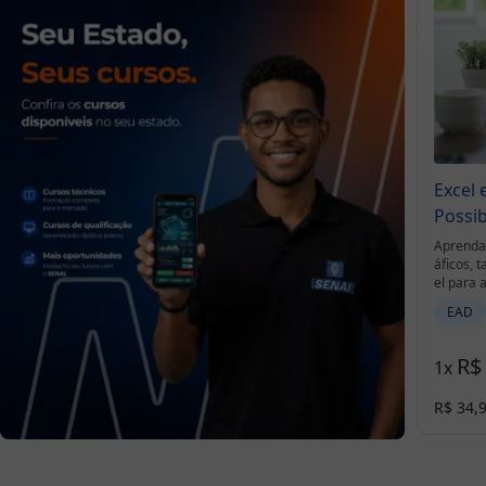
Excel 
Possib
Aprenda 
áficos, 
el para 
r desafio
EAD
R$
1
x
R$ 34,