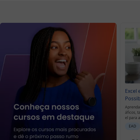
Excel 
Possib
Aprenda 
áficos, 
el para 
r desafio
EAD