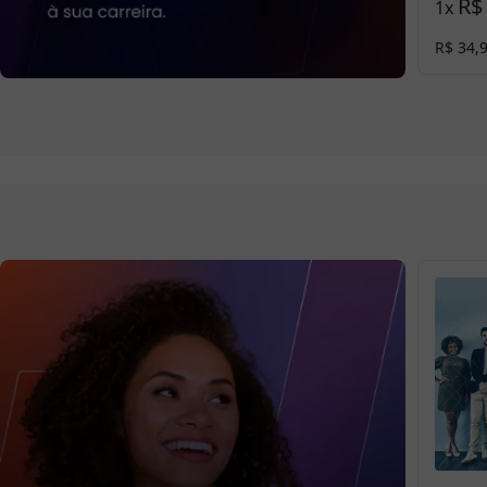
R$
1
x
R$ 34,