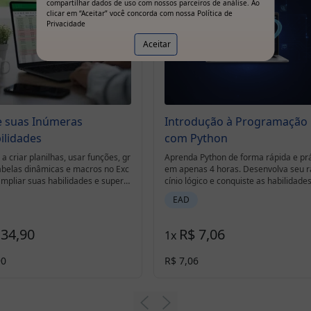
compartilhar dados de uso com nossos parceiros de análise. Ao
clicar em “Aceitar” você concorda com nossa
Política de
Privacidade
Aceitar
e suas Inúmeras
Introdução à Programação
ilidades
com Python
a criar planilhas, usar funções, gr
Aprenda Python de forma rápida e prá
tabelas dinâmicas e macros no Exc
em apenas 4 horas. Desenvolva seu r
ampliar suas habilidades e supera
cínio lógico e conquiste as habilidade
s práticos.
s buscadas pelo mercado de tecnolog
EAD
 34,90
R$ 7,06
1
x
90
R$ 7,06