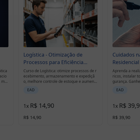
Logística - Otimização de
Cuidados na
Processos para Eficiência
Residencial
Operacional
tica
Curso de Logística: otimize processos de r
Aprenda a reali
acio
ecebimento, armazenamento e expediçã
ricos, instalar
s mai
o, melhore controle de estoque e aumente
gurança. Ganhe
ia.
a eficiência operacional.
a conta de luz 
EAD
EAD
ay.
R$ 14,90
R$ 39,
1
x
1
x
R$ 14,90
R$ 39,90