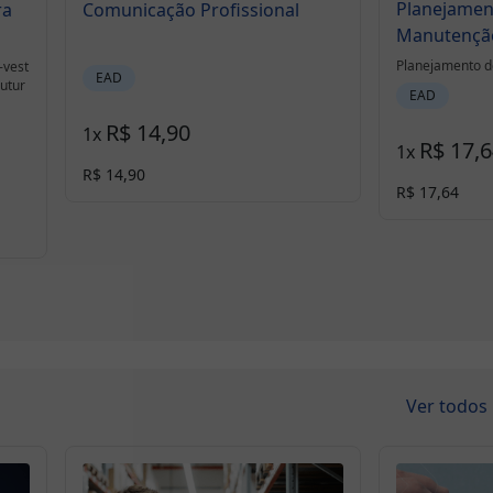
Planejamen
ra
Comunicação Profissional
Manutençã
Planejamento d
-vest
EAD
Futur
EAD
R$ 14,90
1
x
R$ 17,
1
x
R$ 14,90
R$ 17,64
Ver todos