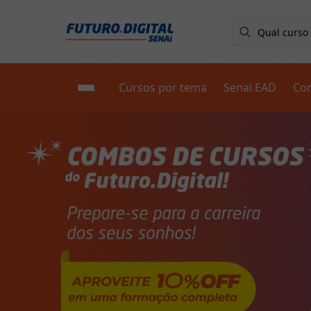
Cursos por tema
Senai EAD
Co
Escolha seu curso
Fale conosco - FAQ
Blog
Primeiros Passos
Sobre nós
🟢 Fale com um consultor