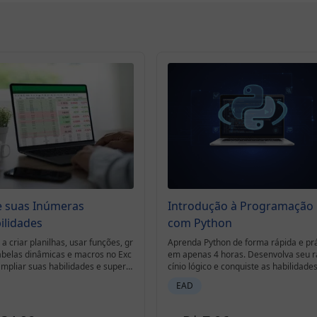
e suas Inúmeras
Introdução à Programação
ilidades
com Python
a criar planilhas, usar funções, gr
Aprenda Python de forma rápida e prá
tabelas dinâmicas e macros no Exc
em apenas 4 horas. Desenvolva seu r
ampliar suas habilidades e supera
cínio lógico e conquiste as habilidade
s práticos.
s buscadas pelo mercado de tecnolog
EAD