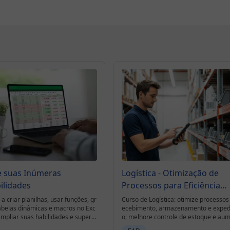
e suas Inúmeras
Logística - Otimização de
ilidades
Processos para Eficiência
Operacional
a criar planilhas, usar funções, gr
Curso de Logística: otimize processos
tabelas dinâmicas e macros no Exc
ecebimento, armazenamento e exped
ampliar suas habilidades e supera
o, melhore controle de estoque e au
s práticos.
a eficiência operacional.