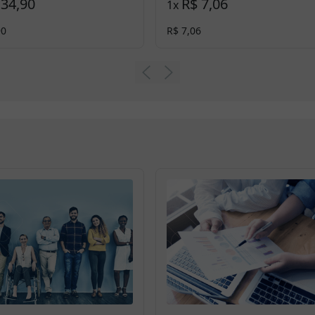
 34,90
R$ 7,06
1
x
90
R$ 7,06