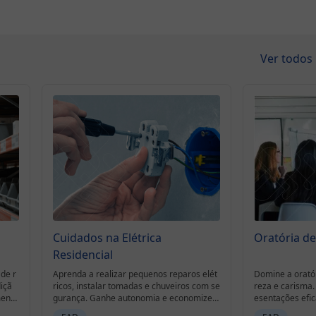
Ver todos
Cuidados na Elétrica
Oratória d
Residencial
 de r
Aprenda a realizar pequenos reparos elét
Domine a oratór
içã
ricos, instalar tomadas e chuveiros com se
reza e carisma.
mente
gurança. Ganhe autonomia e economize n
esentações efic
a conta de luz com este curso do SENAI Pl
vos. Curso com 