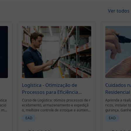
Ver todos
Logística - Otimização de
Cuidados na
Processos para Eficiência
Residencial
Operacional
tica
Curso de Logística: otimize processos de r
Aprenda a reali
acio
ecebimento, armazenamento e expediçã
ricos, instalar
s mai
o, melhore controle de estoque e aumente
gurança. Ganhe
ia.
a eficiência operacional.
a conta de luz 
EAD
EAD
ay.