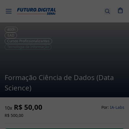
Entrar |
Cadastre-
se
400
h
EAD
Cursos Profissionalizantes
Cursos
Tecnologia da Informação
por
tema
Senai
Formação Ciência de Dados (Data
EAD
Science)
Combos
de
R$ 50,00
Cursos
Por:
IA-Labs
10
x
R$ 500,00
Cursos
Técnicos