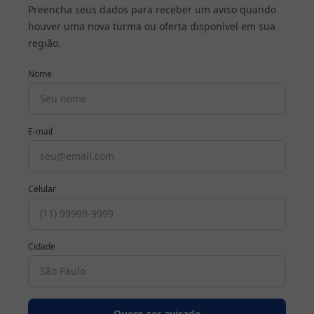
Preencha seus dados para receber um aviso quando
houver uma nova turma ou oferta disponível em sua
Cursos
região.
Profissionalizantes
Nome
Graduação
Pós-
E-mail
Graduação
Blog
Celular
Escolha
seu
Cidade
curso
Fale
conosco
Quero ser avisado