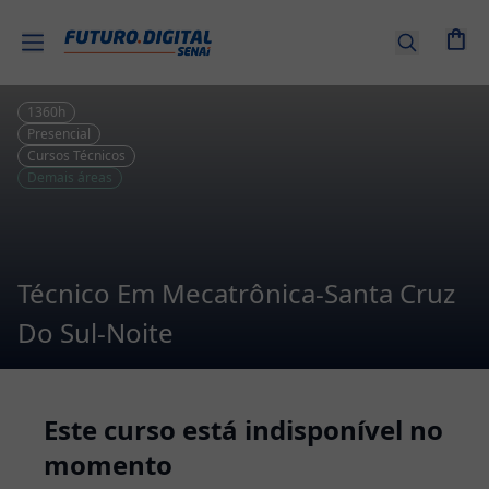
Entrar |
Cadastre-
se
1360
h
Presencial
Cursos Técnicos
Cursos
Demais áreas
por
tema
Senai
Técnico Em Mecatrônica-Santa Cruz
EAD
Do Sul-Noite
Combos
de
Cursos
Este curso está indisponível no
momento
Cursos
Técnicos