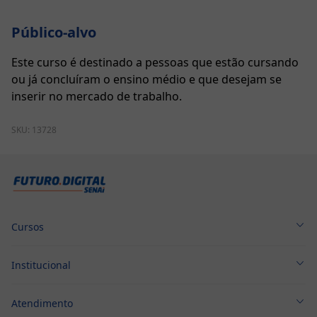
Público-alvo
Este curso é destinado a pessoas que estão cursando
ou já concluíram o ensino médio e que desejam se
inserir no mercado de trabalho.
SKU:
13728
Cursos
Cursos Técnicos
Institucional
Cursos Profissionalizantes
Sobre nós
Graduação
Atendimento
Política de Privacidade
Pós-Graduação