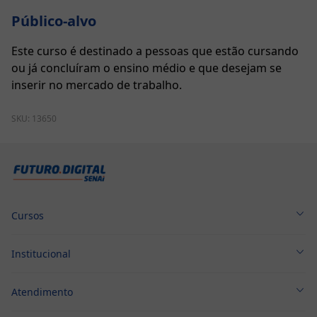
Público-alvo
Este curso é destinado a pessoas que estão cursando
ou já concluíram o ensino médio e que desejam se
inserir no mercado de trabalho.
SKU:
13650
Cursos
Cursos Técnicos
Institucional
Cursos Profissionalizantes
Sobre nós
Graduação
Atendimento
Política de Privacidade
Pós-Graduação
Primeiros Passos
Termo de Aceite
Cursos Gratuitos