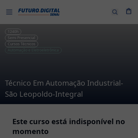
Entrar |
Cadastre-
se
1240
h
Semi Presencial
Cursos Técnicos
Cursos
Automação e Eletroeletrônica
por
tema
Senai
Técnico Em Automação Industrial-
EAD
São Leopoldo-Integral
Combos
de
Cursos
Este curso está indisponível no
momento
Cursos
Técnicos