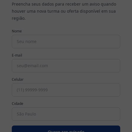
Preencha seus dados para receber um aviso quando
houver uma nova turma ou oferta disponível em sua
Cursos
região.
Profissionalizantes
Nome
Graduação
Pós-
E-mail
Graduação
Blog
Celular
Escolha
seu
Cidade
curso
Fale
conosco
Quero ser avisado