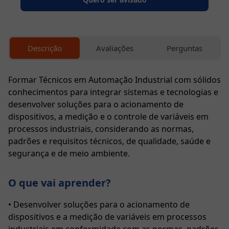
- FAQ
Blog
Descrição
Avaliações
Perguntas
Primeiros
Passos
Formar Técnicos em Automação Industrial com sólidos
conhecimentos para integrar sistemas e tecnologias e
Sobre
desenvolver soluções para o acionamento de
nós
dispositivos, a medição e o controle de variáveis em
processos industriais, considerando as normas,
🟢 Fale
padrões e requisitos técnicos, de qualidade, saúde e
com um
segurança e de meio ambiente.
consultor
O que vai aprender?
• Desenvolver soluções para o acionamento de
dispositivos e a medição de variáveis em processos