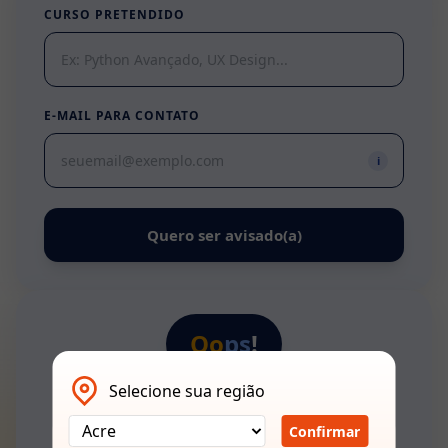
CURSO PRETENDIDO
Cursos
Profissionalizantes
E-MAIL PARA CONTATO
Graduação
i
Pós-
Graduação
Quero ser avisado(a)
Blog
Escolha
Oo
ps
!
seu
curso
Selecione sua região
🔍
📚
💡
Fale
Confirmar
conosco
Política de cookies