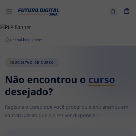
Entrar |
Cadastre-
se
>
senai-belo-jardim
Cursos
por
tema
SUGESTÃO DE CURSO
Não encontrou o
curso
Senai
EAD
desejado?
Combos
de
Registre o curso que você procurou e entraremos em
Cursos
contato assim que ele estiver disponível!
Cursos
Técnicos