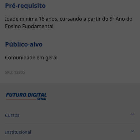
Pré-requisito
Idade minima 16 anos, cursando a partir do 9º Ano do
Ensino Fundamental
Público-alvo
Comunidade em geral
SKU:
13305
Cursos
Cursos Técnicos
Institucional
Cursos Profissionalizantes
Sobre nós