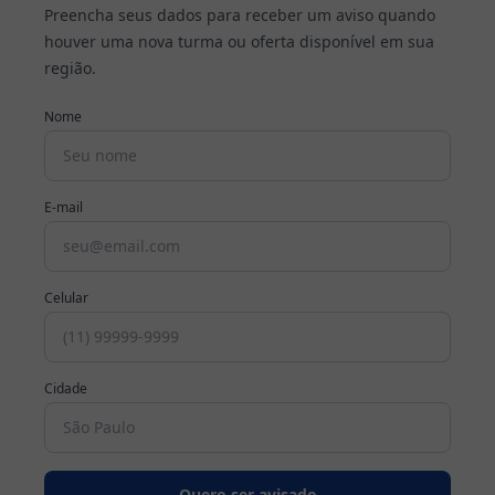
Preencha seus dados para receber um aviso quando
houver uma nova turma ou oferta disponível em sua
Cursos
região.
Profissionalizantes
Nome
Graduação
Pós-
E-mail
Graduação
Blog
Celular
Escolha
seu
Cidade
curso
Fale
conosco
Quero ser avisado