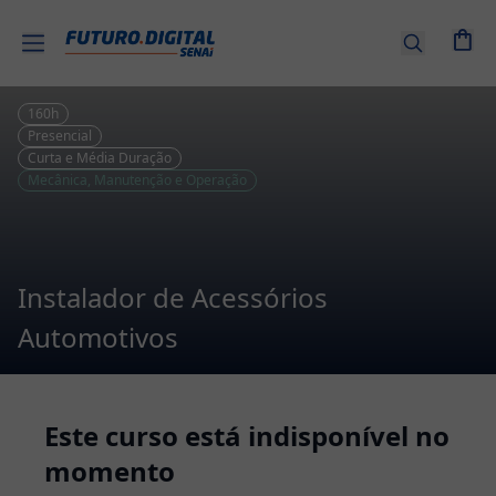
Entrar |
Cadastre-
se
160
h
Presencial
Curta e Média Duração
Cursos
Mecânica, Manutenção e Operação
por
tema
Senai
Instalador de Acessórios
EAD
Automotivos
Combos
de
Cursos
Este curso está indisponível no
momento
Cursos
Técnicos