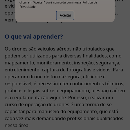
clicar em “Aceitar” você concorda com nossa
Política de
e vídeos de alta qualidade e descobrir as melhores
Privacidade
oportunidades para aplicar suas novas habilidades.
Aceitar
Vem pro SENAI e seja um profissional do futuro!
O que vai aprender?
Os drones são veículos aéreos não tripulados que
podem ser utilizados para diversas finalidades, como
mapeamento, monitoramento, inspeção, segurança,
entretenimento, captura de fotografias e vídeos. Para
operar um drone de forma segura, eficiente e
responsável, é necessário ter conhecimentos técnicos,
práticos e legais sobre o equipamento, o espaço aéreo
e a regulamentação vigente. Por isso, realizar um
curso de operação de drones é uma forma de se
capacitar para manuseio do equipamento, que está
cada vez mais demandando profissionais qualificados
nessa área.