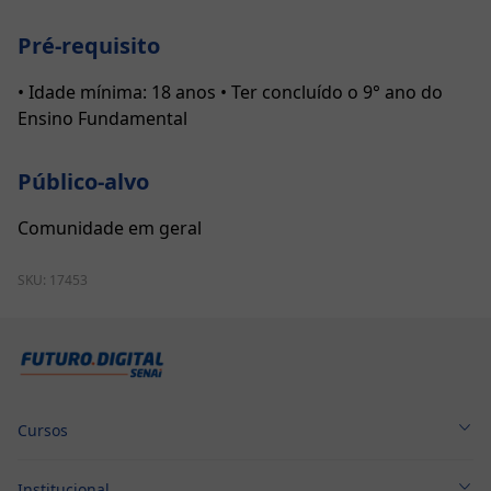
Pré-requisito
• Idade mínima: 18 anos • Ter concluído o 9° ano do
Ensino Fundamental
Público-alvo
Comunidade em geral
SKU:
17453
Cursos
Cursos Técnicos
Institucional
Cursos Profissionalizantes