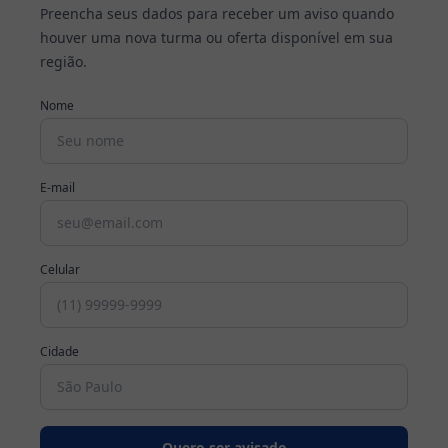
Preencha seus dados para receber um aviso quando
houver uma nova turma ou oferta disponível em sua
Cursos
região.
Profissionalizantes
Nome
Graduação
Pós-
E-mail
Graduação
Blog
Celular
Escolha
seu
Cidade
curso
Fale
conosco
Quero ser avisado