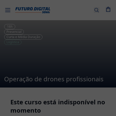
Entrar |
Cadastre-
se
16
h
Presencial
Curta e Média Duração
Cursos
Logística
por
tema
Senai
EAD
Operação de drones profissionais
Combos
de
Cursos
Este curso está indisponível no
momento
Cursos
Técnicos