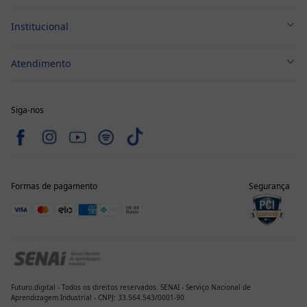
Cursos Técnicos
Institucional
Cursos Profissionalizantes
Sobre nós
Graduação
Atendimento
Política de Privacidade
Pós-Graduação
Primeiros Passos
Termo de Aceite
Cursos Gratuitos
Atendimento Whatsapp
Siga-nos
Fale Conosco
Perguntas Frequentes
Formas de pagamento
Segurança
Futuro.digital - Todos os direitos reservados. SENAI - Serviço Nacional de
Aprendizagem Industrial - CNPJ: 33.564.543/0001-90