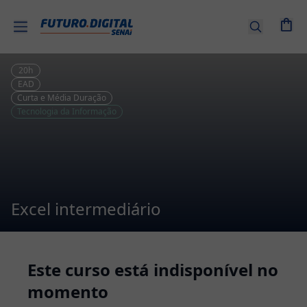
Entrar |
Cadastre-
se
20
h
EAD
Curta e Média Duração
Cursos
Tecnologia da Informação
por
tema
Senai
EAD
Excel intermediário
Combos
de
Cursos
Este curso está indisponível no
momento
Cursos
Técnicos