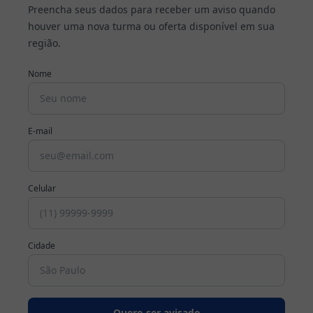
Preencha seus dados para receber um aviso quando
houver uma nova turma ou oferta disponível em sua
Cursos
região.
Profissionalizantes
Nome
Graduação
Pós-
E-mail
Graduação
Blog
Celular
Escolha
seu
Cidade
curso
Fale
conosco
Quero ser avisado