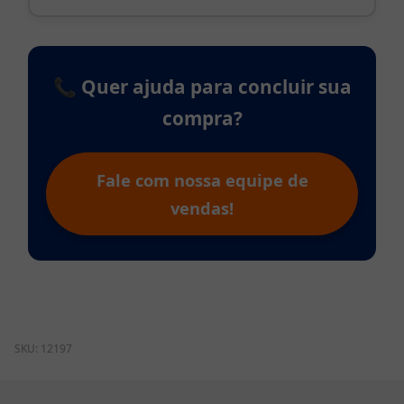
📞 Quer ajuda para concluir sua
compra?
Fale com nossa equipe de
vendas!
SKU:
12197