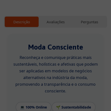
Cursos
Profissionalizantes
Descrição
Avaliações
Perguntas
Graduação
Moda Consciente
Pós-
Graduação
Reconheça e comunique práticas mais
sustentáveis, holísticas e afetivas que podem
Blog
ser aplicadas em modelos de negócios
alternativos na indústria da moda,
Escolha
promovendo a transparência e o consumo
seu
curso
consciente.
Fale
💻 100% Online
🌱 Sustentabilidade
conosco