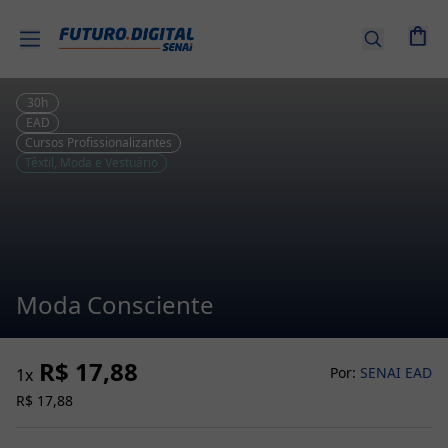
Entrar |
Cadastre-
se
30
h
EAD
Cursos Profissionalizantes
Cursos
Têxtil, Moda e Vestuário
por
tema
Senai
EAD
Moda Consciente
Combos
de
R$ 17,88
Cursos
Por:
SENAI EAD
1
x
R$ 17,88
Cursos
Técnicos