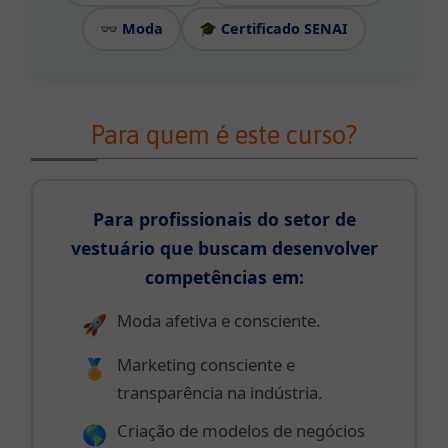
- FAQ
👓 Moda
🎓 Certificado SENAI
Blog
Primeiros
Para quem é este curso?
Passos
Sobre
Para profissionais do setor de
nós
vestuário que buscam desenvolver
🟢 Fale
competências em:
com um
consultor
Moda afetiva e consciente.
🚀
Marketing consciente e
🏅
transparência na indústria.
Criação de modelos de negócios
🌎