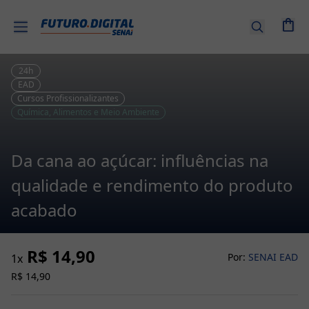
Entrar |
Cadastre-
se
24
h
EAD
Cursos Profissionalizantes
Cursos
Química, Alimentos e Meio Ambiente
por
tema
Da cana ao açúcar: influências na
Senai
qualidade e rendimento do produto
EAD
acabado
Combos
de
R$ 14,90
Cursos
Por:
SENAI EAD
1
x
R$ 14,90
Cursos
Técnicos