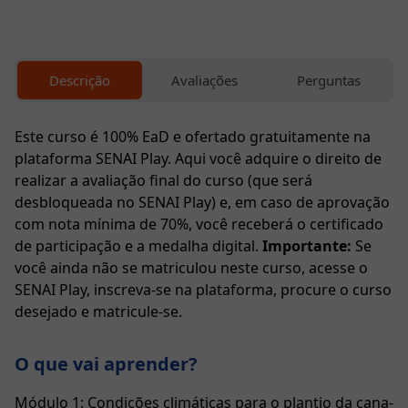
Cursos
Profissionalizantes
Descrição
Avaliações
Perguntas
Graduação
Este curso é 100% EaD e ofertado gratuitamente na
plataforma
SENAI Play
. Aqui você adquire o direito de
Pós-
realizar a avaliação final do curso (que será
Graduação
desbloqueada no SENAI Play) e, em caso de aprovação
com nota mínima de 70%, você receberá o certificado
de participação e a medalha digital.
Importante:
Se
Blog
você ainda não se matriculou neste curso, acesse o
SENAI Play, inscreva-se na plataforma, procure o curso
Escolha
desejado e matricule-se.
seu
curso
O que vai aprender?
Fale
Módulo 1: Condições climáticas para o plantio da cana-
conosco