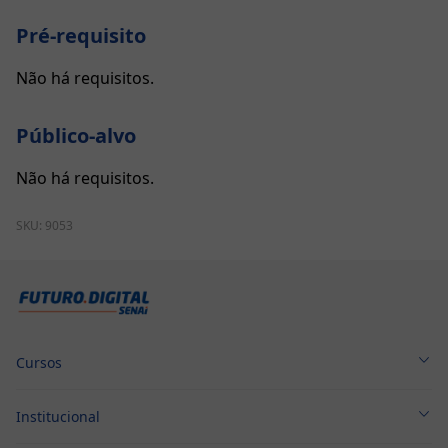
Pré-requisito
Não há requisitos.
Público-alvo
Não há requisitos.
SKU:
9053
Cursos
Cursos Técnicos
Institucional
Cursos Profissionalizantes
Sobre nós
Graduação