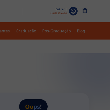
Entrar |
Cadastre-se
zantes
Graduação
Pós-Graduação
Blog
Oo
ps
!