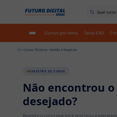
Cursos por tema
Senai EAD
Co
Escolha seu curso
Fale conosco - FAQ
>
Cursos Técnicos
>
Gestão e Negócios
Blog
Primeiros Passos
Sobre nós
🟢 Fale com um consultor
SUGESTÃO DE CURSO
Não encontrou o
desejado?
Registre o curso que você procurou e entrare