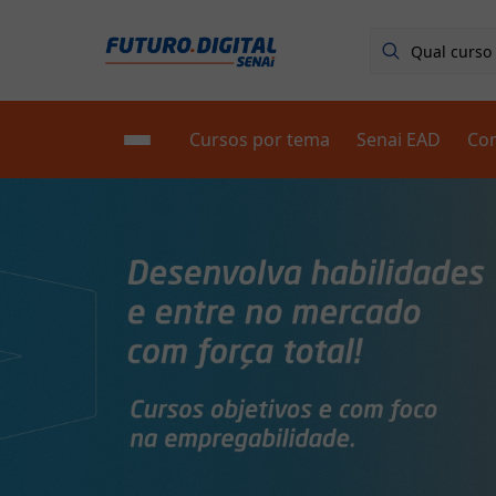
Cursos por tema
Senai EAD
Co
Escolha seu curso
Fale conosco - FAQ
Blog
Primeiros Passos
Sobre nós
🟢 Fale com um consultor