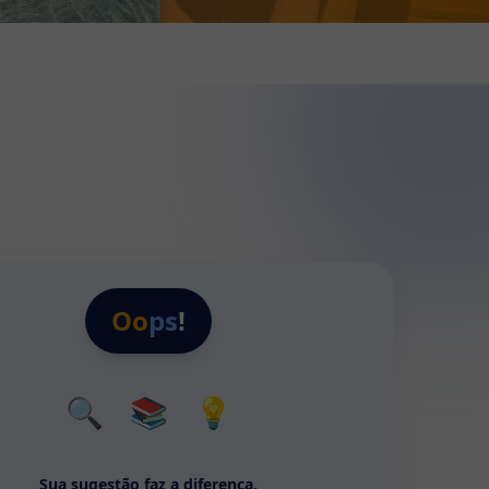
Oo
ps
!
🔍
📚
💡
Sua sugestão faz a diferença.