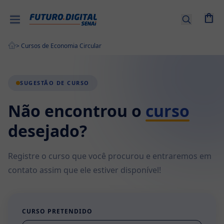
Entrar |
Cadastre-
>
Cursos de Economia Circular
se
Cursos
SUGESTÃO DE CURSO
por
tema
Não encontrou o
curso
desejado?
Senai
EAD
Registre o curso que você procurou e entraremos em
Combos
contato assim que ele estiver disponível!
de
Cursos
Cursos
CURSO PRETENDIDO
Técnicos