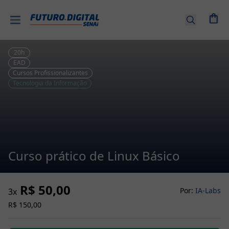
Entrar |
Cadastre-
se
20
h
EAD
Cursos Profissionalizantes
Cursos
Tecnologia da Informação
por
tema
Senai
EAD
Curso prático de Linux Básico
Combos
de
R$ 50,00
Cursos
Por:
IA-Labs
3
x
R$ 150,00
Cursos
Técnicos